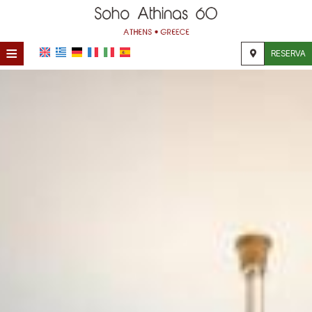
≡
RESERVA
HOME
UBICACIÓN
ALOJAMIENTO
INSTALACIONES
GALERÍA
IMPRESIONES